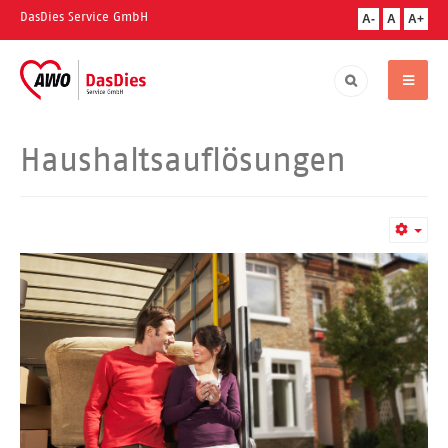
DasDies Service GmbH
A-
A
A+
Haushaltsauflösungen
Empt