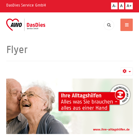
DasDies Service GmbH
A-
A
A+
Flyer
Empt