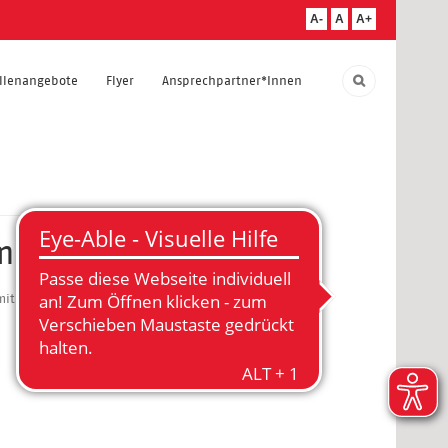
A-
A
A+
ellenangebote
Flyer
Ansprechpartner*Innen
amen
it Sommerfest statt, zu dem wir Sie herzlich