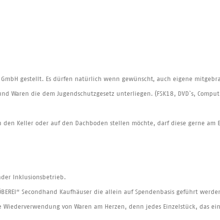
s GmbH gestellt. Es dürfen natürlich wenn gewünscht, auch eigene mitgebr
 und Waren die dem Jugendschutzgesetz unterliegen. (FSK18, DVD`s, Comput
in den Keller oder auf den Dachboden stellen möchte, darf diese gerne am
nder Inklusionsbetrieb.
STÖBEREI“ Secondhand Kaufhäuser die allein auf Spendenbasis geführt werde
e Wiederverwendung von Waren am Herzen, denn jedes Einzelstück, das ei