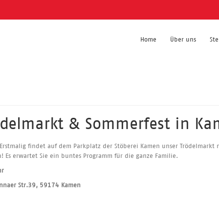
Home
Über uns
St
ödelmarkt & Sommerfest in K
 Erstmalig findet auf dem Parkplatz der Stöberei Kamen unser Trödelmarkt m
! Es erwartet Sie ein buntes Programm für die ganze Familie.
hr
Unnaer Str.39, 59174 Kamen