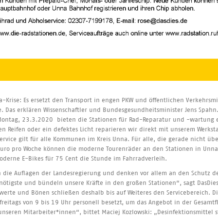
a-Krise: Es ersetzt den Transport in engen PKW und öffentlichen Verkehrsmi
. Das erklären Wissenschaftler und Bundesgesundheitsminister Jens Spahn
Montag, 23.3.2020 bieten die Stationen für Rad-Reparatur und -wartung ei
n Reifen oder ein defektes Licht reparieren wir direkt mit unserem Werksta
Service gilt für alle Kommunen im Kreis Unna. Für alle, die gerade nicht ü
 Euro pro Woche können die moderne Tourenräder an den Stationen in Un
oderne E-Bikes für 75 Cent die Stunde im Fahrradverleih.
n die Auflagen der Landesregierung und denken vor allem an den Schutz d
rnötigste und bündeln unsere Kräfte in den großen Stationen“, sagt DasDies
hwerte und Bönen schließen deshalb bis auf Weiteres den Servicebereich. 
itags von 9 bis 19 Uhr personell besetzt, um das Angebot in der Gesamtf
unseren Mitarbeiter*innen“, bittet Maciej Kozlowski: „Desinfektionsmittel