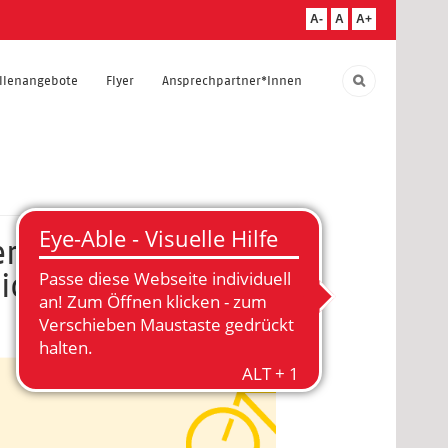
A-
A
A+
ellenangebote
Flyer
Ansprechpartner*Innen
ervice und
sich in den großen