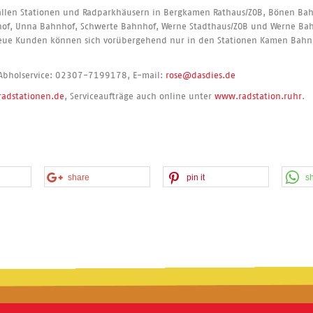
allen Stationen und Radparkhäusern in Bergkamen Rathaus/ZOB, Bönen Ba
f, Unna Bahnhof, Schwerte Bahnhof, Werne Stadthaus/ZOB und Werne Bahnho
 Neue Kunden können sich vorübergehend nur in den Stationen Kamen Bah
 Abholservice: 02307-7199178, E-mail:
rose@dasdies.de
adstationen.de
, Serviceaufträge auch online unter
www.radstation.ruhr
.
share
pin it
s