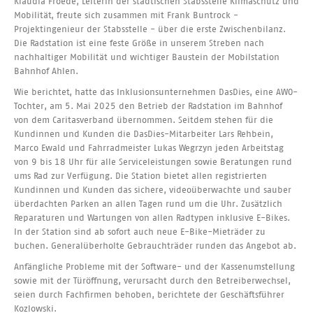
Klaudia Froede, Leiterin der städtischen Stabsstelle Klimaschutz und
Mobilität, freute sich zusammen mit Frank Buntrock -
Projektingenieur der Stabsstelle - über die erste Zwischenbilanz.
Die Radstation ist eine feste Größe in unserem Streben nach
nachhaltiger Mobilität und wichtiger Baustein der Mobilstation
Bahnhof Ahlen.
Wie berichtet, hatte das Inklusionsunternehmen DasDies, eine AWO-
Tochter, am 5. Mai 2025 den Betrieb der Radstation im Bahnhof
von dem Caritasverband übernommen. Seitdem stehen für die
Kundinnen und Kunden die DasDies-Mitarbeiter Lars Rehbein,
Marco Ewald und Fahrradmeister Lukas Wegrzyn jeden Arbeitstag
von 9 bis 18 Uhr für alle Serviceleistungen sowie Beratungen rund
ums Rad zur Verfügung. Die Station bietet allen registrierten
Kundinnen und Kunden das sichere, videoüberwachte und sauber
überdachten Parken an allen Tagen rund um die Uhr. Zusätzlich
Reparaturen und Wartungen von allen Radtypen inklusive E-Bikes.
In der Station sind ab sofort auch neue E-Bike-Mieträder zu
buchen. Generalüberholte Gebrauchträder runden das Angebot ab.
Anfängliche Probleme mit der Software- und der Kassenumstellung
sowie mit der Türöffnung, verursacht durch den Betreiberwechsel,
seien durch Fachfirmen behoben, berichtete der Geschäftsführer
Kozlowski.