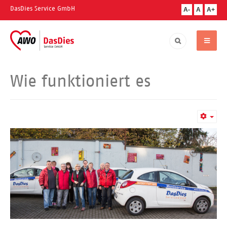
DasDies Service GmbH
A-
A
A+
Wie funktioniert es
Empt