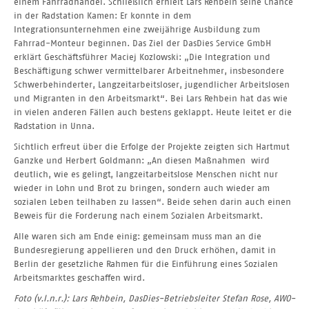
einem Fahrradhandel. Schließlich erhielt Lars Rehbein seine Chance
in der Radstation Kamen: Er konnte in dem
Integrationsunternehmen eine zweijährige Ausbildung zum
Fahrrad-Monteur beginnen. Das Ziel der DasDies Service GmbH
erklärt Geschäftsführer Maciej Kozlowski: „Die Integration und
Beschäftigung schwer vermittelbarer Arbeitnehmer, insbesondere
Schwerbehinderter, Langzeitarbeitsloser, jugendlicher Arbeitslosen
und Migranten in den Arbeitsmarkt“. Bei Lars Rehbein hat das wie
in vielen anderen Fällen auch bestens geklappt. Heute leitet er die
Radstation in Unna.
Sichtlich erfreut über die Erfolge der Projekte zeigten sich Hartmut
Ganzke und Herbert Goldmann: „An diesen Maßnahmen wird
deutlich, wie es gelingt, langzeitarbeitslose Menschen nicht nur
wieder in Lohn und Brot zu bringen, sondern auch wieder am
sozialen Leben teilhaben zu lassen“. Beide sehen darin auch einen
Beweis für die Forderung nach einem Sozialen Arbeitsmarkt.
Alle waren sich am Ende einig: gemeinsam muss man an die
Bundesregierung appellieren und den Druck erhöhen, damit in
Berlin der gesetzliche Rahmen für die Einführung eines Sozialen
Arbeitsmarktes geschaffen wird.
Foto (v.l.n.r.): Lars Rehbein, DasDies-Betriebsleiter Stefan Rose, AWO-