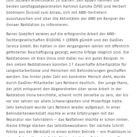
zum Sozialen Arbeitsmarkt zu starten. Den Appell nahmen die
beiden Landtagsabgeordneten Hartmut Ganzke (SPD) und Herbert
Goldmann (Grüne) zum Anlass, sich mit AWO-Vertretern
auszutauschen und über die Aktivitäten der AWO am Beispiel der
Unnaer Radstation zu informieren.
Rainer Goepfert verwies auf die erfolgreiche Arbeit der AWO-
Tochtergesellschaften BILDUNG + LERNEN gGmbH und der DasDies
Service GmbH. Bei hätten in den vergangenen Jahren mit öffentlich
geförderter Beschäftigung gezeigt, welche Erfolge möglich sind. Die
Radstationen im Kreis Unna sind dabei nur ein gutes Beispiel. In
den sieben Radstationen konnten 17 dauerhafte Arbeitsplätze für
Langzeitarbeitslose und Menschen mit Behinderungen geschaffen
werden. Das hinter jeder Zahl ein konkreter Mensch steht, wurde
durch DasDies-Mitarbeiter Lars Rehbein deutlich. Der junge Mann,
der jetzt entspannt den Abgeordneten über seine Arbeit in der
Radstation Unna berichtete, scheint nicht derselbe zu sein, der bis
vor vier Jahren vor allem Schwierigkeiten und Misserfolge hatte.
Sehr behutsam wurde Lars Rehbein wieder aufgebaut. In einer
Behindertenwerkstatt machte er erste Erfahrungen mit der
Reparatur von Fahrrädern – das Radfahren mochte er schon immer.
Kleine Erfolge stärken das Selbstbewusstsein: Der nächste Schritt
führte aus der Werkstatt in einen echten Betrieb – ein Praktikum in