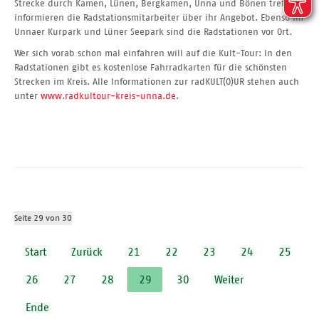
Strecke durch Kamen, Lünen, Bergkamen, Unna und Bönen treffen,
informieren die Radstationsmitarbeiter über ihr Angebot. Ebenso im
Unnaer Kurpark und Lüner Seepark sind die Radstationen vor Ort.
Wer sich vorab schon mal einfahren will auf die Kult-Tour: In den
Radstationen gibt es kostenlose Fahrradkarten für die schönsten
Strecken im Kreis. Alle Informationen zur radKULT(O)UR stehen auch
unter
www.radkultour-kreis-unna.de
.
Seite 29 von 30
Start
Zurück
21
22
23
24
25
26
27
28
29
30
Weiter
Ende