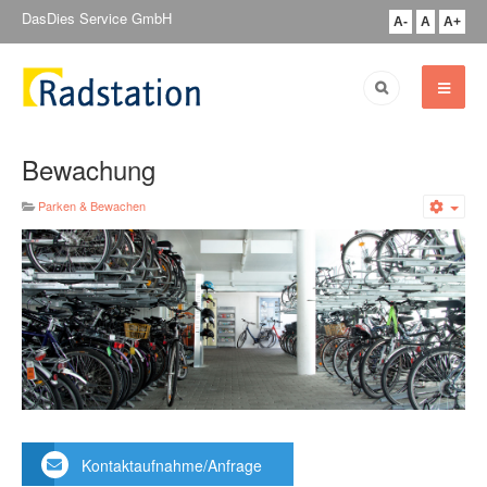
DasDies Service GmbH
A-
A
A+
Bewachung
Parken & Bewachen
Emp
Kontaktaufnahme/Anfrage