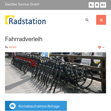
DasDies Service GmbH
A-
A
A+
Fahrradverleih
Verleih
Emp
Kontaktaufnahme/Anfrage