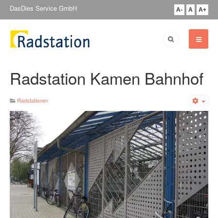
DasDies Service GmbH
A-
A
A+
Radstation Kamen Bahnhof
Radstationen
Emp