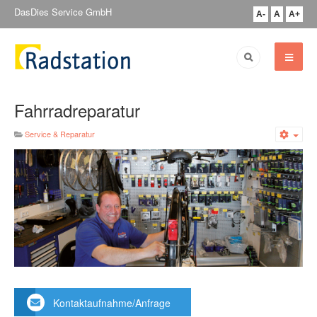
DasDies Service GmbH
A-
A
A+
Fahrradreparatur
Service & Reparatur
Emp
Kontaktaufnahme/Anfrage