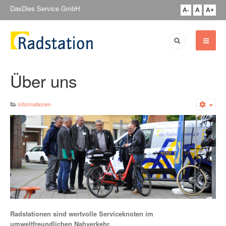
DasDies Service GmbH
A-
A
A+
Über uns
Informationen
Emp
Radstationen sind wertvolle Serviceknoten im
umweltfreundlichen Nahverkehr.