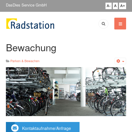
DasDies Service GmbH
A-
A
A+
Bewachung
Parken & Bewachen
Emp
Kontaktaufnahme/Anfrage