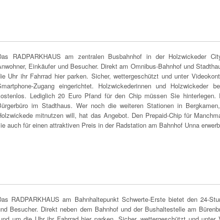
Das RADPARKHAUS am zentralen Busbahnhof in der Holzwickeder City b
Anwohner, Einkäufer und Besucher. Direkt am Omnibus-Bahnhof und Stadthaus
ie Uhr ihr Fahrrad hier parken. Sicher, wettergeschützt und unter Videokontr
Smartphone-Zugang eingerichtet. Holzwickederinnen und Holzwicked
kostenlos. Lediglich 20 Euro Pfand für den Chip müssen Sie hinterlege
Bürgerbüro im Stadthaus. Wer noch die weiteren Stationen in Bergkame
Holzwickede mitnutzen will, hat das Angebot. Den Prepaid-Chip für Manchm
ie auch für einen attraktiven Preis in der Radstation am Bahnhof Unna erwer
Das RADPARKHAUS am Bahnhaltepunkt Schwerte-Erste bietet den 24-Stunde
und Besucher. Direkt neben dem Bahnhof und der Bushaltestelle am Bürenbr
und um die Uhr ihr Fahrrad hier parken. Sicher, wettergeschützt und unter Vi