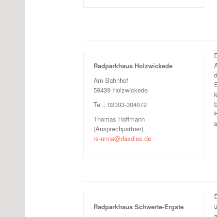
Radparkhaus Holzwickede
d
Am Bahnhof
59439 Holzwickede
Tel.: 02303-304072
Thomas Hoffmann
s
(Ansprechpartner)
rs-unna@dasdies.de
Radparkhaus Schwerte-Ergste
r