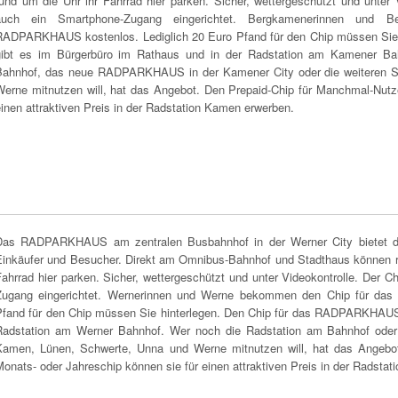
und um die Uhr ihr Fahrrad hier parken. Sicher, wettergeschützt und unter Vi
auch ein Smartphone-Zugang eingerichtet. Bergkamenerinnen und
RADPARKHAUS kostenlos. Lediglich 20 Euro Pfand für den Chip müssen Si
gibt es im Bürgerbüro im Rathaus und in der Radstation am Kamener B
Bahnhof, das neue RADPARKHAUS in der Kamener City oder die weiteren St
Werne mitnutzen will, hat das Angebot. Den Prepaid-Chip für Manchmal-Nutze
inen attraktiven Preis in der Radstation Kamen erwerben.
Das RADPARKHAUS am zentralen Busbahnhof in der Werner City bietet den
Einkäufer und Besucher. Direkt am Omnibus-Bahnhof und Stadthaus können reg
ahrrad hier parken. Sicher, wettergeschützt und unter Videokontrolle. Der Ch
Zugang eingerichtet. Wernerinnen und Werne bekommen den Chip für da
Pfand für den Chip müssen Sie hinterlegen. Den Chip für das RADPARKHAUS 
Radstation am Werner Bahnhof. Wer noch die Radstation am Bahnhof oder 
Kamen, Lünen, Schwerte, Unna und Werne mitnutzen will, hat das Angebot
onats- oder Jahreschip können sie für einen attraktiven Preis in der Radst