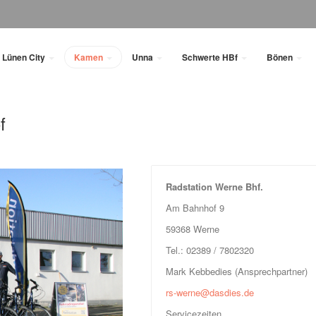
Lünen City
Kamen
Unna
Schwerte HBf
Bönen
f
Radstation Werne Bhf.
Am Bahnhof 9
59368 Werne
Tel.: 02389 / 7802320
Mark Kebbedies (Ansprechpartner)
rs-werne@dasdies.de
Servicezeiten