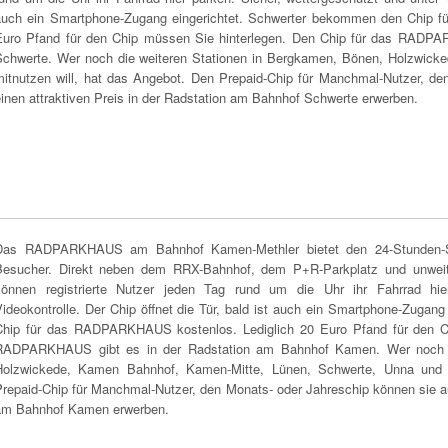
auch ein Smartphone-Zugang eingerichtet. Schwerter bekommen den Chip 
Euro Pfand für den Chip müssen Sie hinterlegen. Den Chip für das RADPA
Schwerte. Wer noch die weiteren Stationen in Bergkamen, Bönen, Holzwic
mitnutzen will, hat das Angebot. Den Prepaid-Chip für Manchmal-Nutzer, de
inen attraktiven Preis in der Radstation am Bahnhof Schwerte erwerben.
Das RADPARKHAUS am Bahnhof Kamen-Methler bietet den 24-Stunden-Ser
Besucher. Direkt neben dem RRX-Bahnhof, dem P+R-Parkplatz und unweit 
können registrierte Nutzer jeden Tag rund um die Uhr ihr Fahrrad hier
Videokontrolle. Der Chip öffnet die Tür, bald ist auch ein Smartphone-Zugan
Chip für das RADPARKHAUS kostenlos. Lediglich 20 Euro Pfand für den Ch
RADPARKHAUS gibt es in der Radstation am Bahnhof Kamen. Wer noch di
Holzwickede, Kamen Bahnhof, Kamen-Mitte, Lünen, Schwerte, Unna und 
repaid-Chip für Manchmal-Nutzer, den Monats- oder Jahreschip können sie auc
am Bahnhof Kamen erwerben.