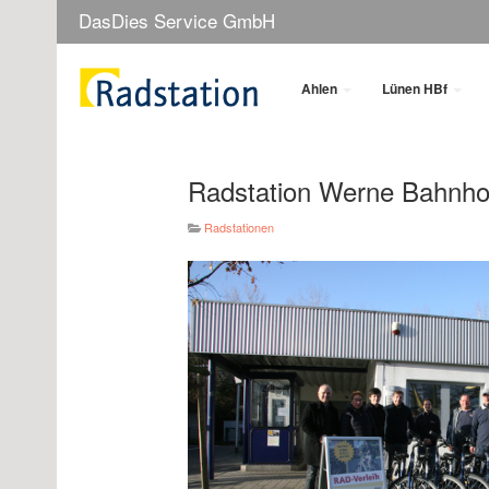
DasDies Service GmbH
Ahlen
Lünen HBf
Radstation Werne Bahnho
Radstationen