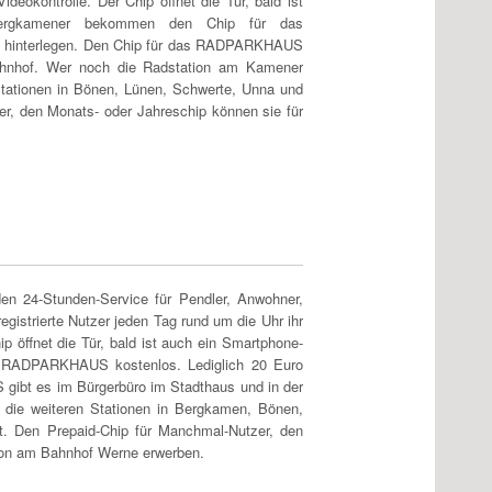
deokontrolle. Der Chip öffnet die Tür, bald ist
 Bergkamener bekommen den Chip für das
e hinterlegen. Den Chip für das RADPARKHAUS
ahnhof. Wer noch die Radstation am Kamener
ationen in Bönen, Lünen, Schwerte, Unna und
r, den Monats- oder Jahreschip können sie für
 24-Stunden-Service für Pendler, Anwohner,
istrierte Nutzer jeden Tag rund um die Uhr ihr
ip öffnet die Tür, bald ist auch ein Smartphone-
s RADPARKHAUS kostenlos. Lediglich 20 Euro
gibt es im Bürgerbüro im Stadthaus und in der
die weiteren Stationen in Bergkamen, Bönen,
. Den Prepaid-Chip für Manchmal-Nutzer, den
ation am Bahnhof Werne erwerben.