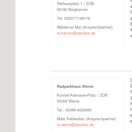
r
Rathausplatz 1 / ZOB
59192 Bergkamen
Tel: 02307/7199178
Waldemar Mai (Ansprechpartner)
rs-kamen@dasdies.de
e
Radparkhaus Werne
F
Konrad-Adenauer-Platz / ZOB
59368 Werne
Tel.: 02389-4022690
Mark Kebbedies (Ansprechpartner)
M
rs-werne@dasdies.de