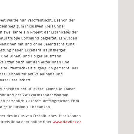
it wurde nun veröffentlicht. Das von der
 dem Weg zum inklusiven Kreis Unna,
en zwei Jahre ein Projekt der Erzählcafés der
raturgruppe Dortmund begleitet. Es wurden
 Menschen mit und ohne Beeinträchtigung
setzung haben Ekkehard Traunsberger
a und Lünen) und Holger Lausmann
ive Erzählbuch mit den Autorinnen und
eite Öffentlichkeit zugänglich gemacht. Das
des Beispiel für aktive Teilhabe und
erer Gesellschaft.
umlichkeiten der Druckerei Kemna in Kamen
 Löhr und der AWO Vorsitzender Wolfram
nen persönlich zu ihrem umfangreichen Werk
ndige Inklusion zu bedanken.
ner des Inklusiven Erzählbuches. Hier können
 Kreis Unna oder online über
www.dasdies.de