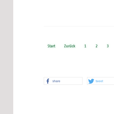
Start
Zurück
1
2
3
share
tweet