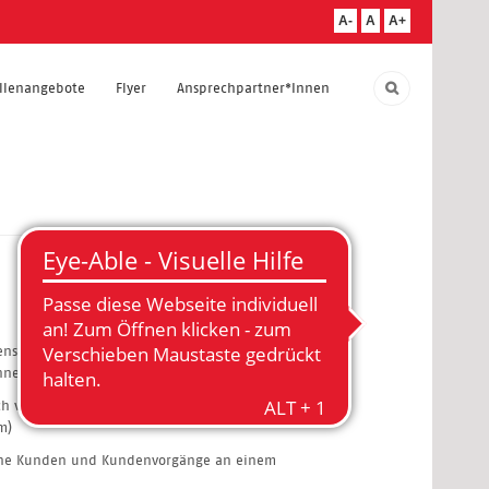
A-
A
A+
ellenangebote
Flyer
Ansprechpartner*Innen
nsch konnte die Arbeit für unserer
innen
h vereinfacht werden. Es wurde ein
m)
iche Kunden und Kundenvorgänge an einem