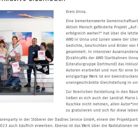
Kreis Unna.
Eine bemerkenswerte Gemeinschaftsarbe
Aktion Mensch geförderte Projekt „Auf
erfolgreich weiter!“ hat über die letzt
AWO in Unna und Lünen sowie der Lite
Gedichte, Geschichten und Bilder von
gesammelt. In intensiver Auseinander
(Erzählcafés der AWO Startbahnen Unn
(Literaturgruppe Dortmund) das Inklus
Autoren erarbeitet und nun für eine br
einzigartige Werk ist ein beeindrucken
uneingeschränkte Gleichstellung in uns
Zur feierlichen Vorstellung in den Rä
ließen es sich auch der Landrat Mario
Kuschke nicht nehmen, allen Autor*in
zu gratulieren und sich für diese lebe
orenparty in der Stöberei der DasDies Service GmbH, einem der Projektpart
023 auch käuflich erwerben. Ebenso ist das Werk über die Radstationen im