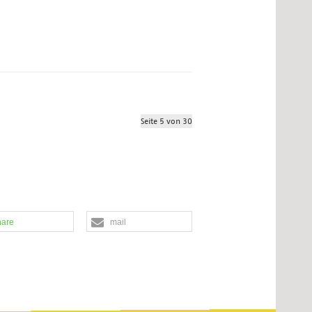
Seite 5 von 30
hare
mail