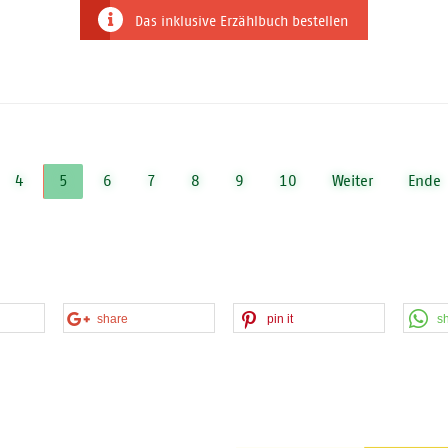
Das inklusive Erzählbuch bestellen
4
5
6
7
8
9
10
Weiter
Ende
share
pin it
s